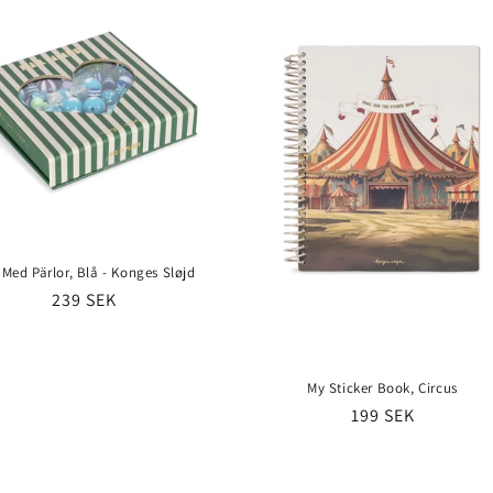
Med Pärlor, Blå - Konges Sløjd
Ordinarie
239 SEK
pris
My Sticker Book, Circus
Ordinarie
199 SEK
pris