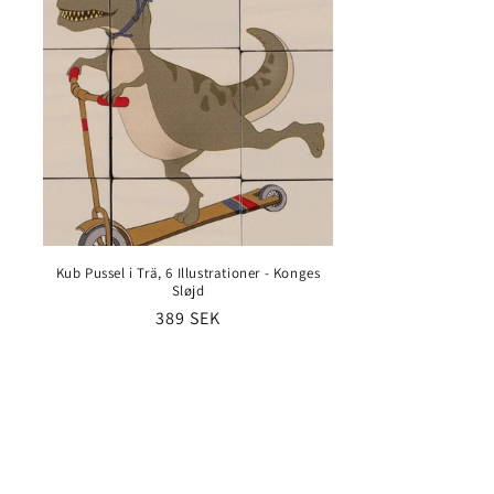
Kub Pussel i Trä, 6 Illustrationer - Konges
Sløjd
Ordinarie
389 SEK
pris