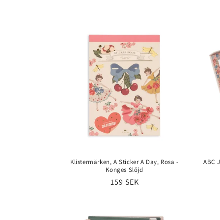
o
d
u
k
t
s
e
Klistermärken, A Sticker A Day, Rosa -
ABC J
Konges Slöjd
r
Ordinarie
159 SEK
pris
i