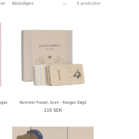
ter:
9 produkter
onges
Nummer Pussel, Svan - Konges Sløjd
Ordinarie
219 SEK
pris