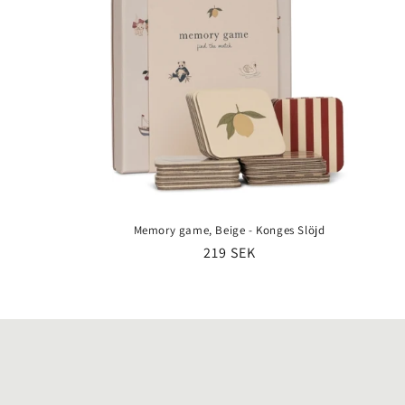
Memory game, Beige - Konges Slöjd
Ordinarie
219 SEK
pris