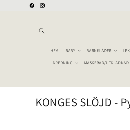
vidare
FRAKT 69 KR
Facebook
Instagram
till
innehåll
HEM
BABY
BARNKLÄDER
LEK
INREDNING
MASKERAD/UTKLÄDNAD
P
KONGES SLÖJD - Py
r