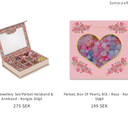
Sortera ef
ewellery Set/Pärlset Halsband &
Pärlset, Box Of Pearls, Blå / Rosa - K
Armband - Konges Slöjd
Sløjd
Ordinarie
275 SEK
Ordinarie
199 SEK
pris
pris