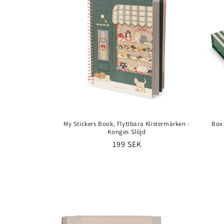
e
:
My Stickers Book, Flyttbara Klistermärken -
Box 
Konges Slöjd
Ordinarie
199 SEK
pris