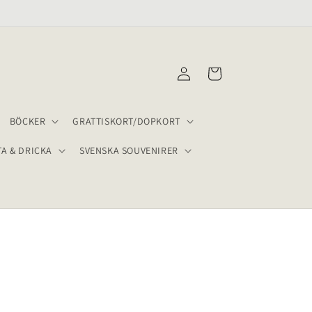
LEVERANS INOM 2-4 VARDAGAR
Logga
Varukorg
in
BÖCKER
GRATTISKORT/DOPKORT
TA & DRICKA
SVENSKA SOUVENIRER