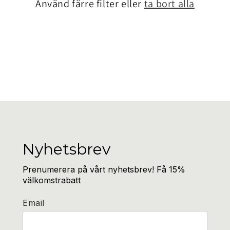
Använd färre filter eller
ta bort alla
s
e
r
i
e
:
Nyhetsbrev
Prenumerera på vårt nyhetsbrev! Få 15%
välkomstrabatt
Email