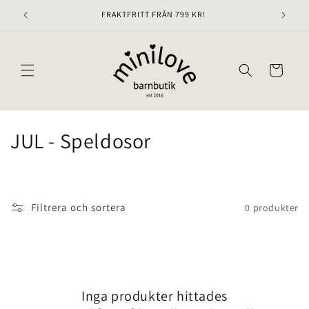
vidare
FRAKTFRITT FRÅN 799 KR!
till
innehåll
Varukorg
P
JUL - Speldosor
r
o
Filtrera och sortera
0 produkter
d
u
k
Inga produkter hittades
t