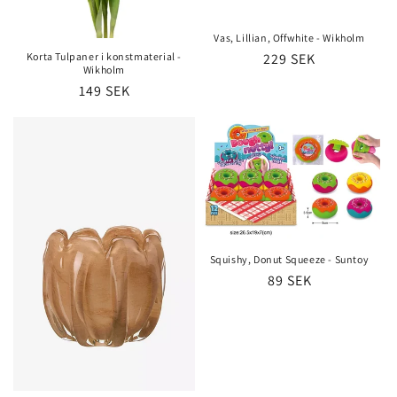
Vas, Lillian, Offwhite - Wikholm
Korta Tulpaner i konstmaterial -
Ordinarie
229 SEK
Wikholm
pris
Ordinarie
149 SEK
pris
Squishy, Donut Squeeze - Suntoy
Ordinarie
89 SEK
pris