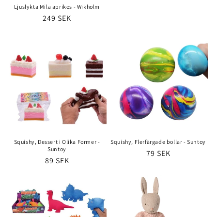
Ljuslykta Mila aprikos - Wikholm
Ordinarie
249 SEK
pris
Squishy, Dessert i Olika Former -
Squishy, Flerfärgade bollar - Suntoy
Suntoy
Ordinarie
79 SEK
Ordinarie
89 SEK
pris
pris