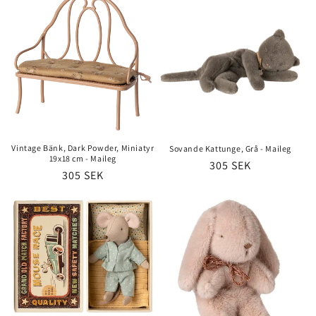
Vintage Bänk, Dark Powder, Miniatyr
Sovande Kattunge, Grå - Maileg
19x18 cm - Maileg
Ordinarie
305 SEK
Ordinarie
305 SEK
pris
pris