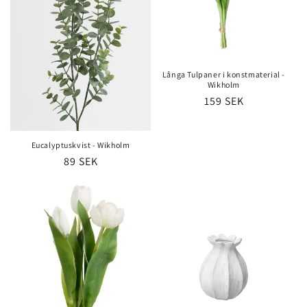
s
e
r
Långa Tulpaner i konstmaterial -
Wikholm
i
Ordinarie
159 SEK
pris
e
:
Eucalyptuskvist - Wikholm
Ordinarie
89 SEK
pris