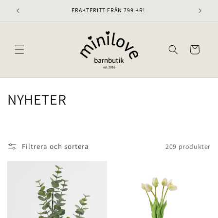
vidare
FRAKTFRITT FRÅN 799 KR!
till
innehåll
Varukorg
P
NYHETER
r
o
Filtrera och sortera
209 produkter
d
u
k
t