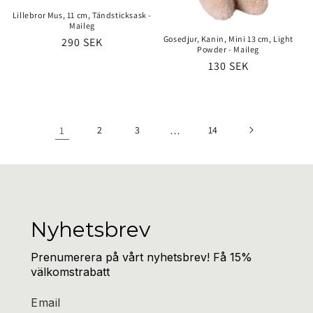
Lillebror Mus, 11 cm, Tändsticksask -
Maileg
Gosedjur, Kanin, Mini 13 cm, Light
Ordinarie
290 SEK
Powder - Maileg
pris
Ordinarie
130 SEK
pris
1
2
3
…
14
Nyhetsbrev
Prenumerera på vårt nyhetsbrev! Få 15%
välkomstrabatt
Email