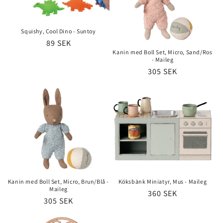
Squishy, Cool Dino - Suntoy
Ordinarie
89 SEK
Kanin med Boll Set, Micro, Sand/Ros
pris
- Maileg
Ordinarie
305 SEK
pris
Kanin med Boll Set, Micro, Brun/Blå -
Köksbänk Miniatyr, Mus - Maileg
Maileg
Ordinarie
360 SEK
Ordinarie
305 SEK
pris
pris