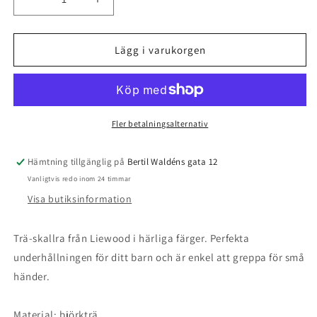
Minska
Öka
kvantitet
kvantitet
för
för
Skallra,
Skallra,
Lägg i varukorgen
Allie
Allie
Rattle,
Rattle,
Tuscany
Tuscany
Rose
Rose
Mix
Mix
Fler betalningsalternativ
-
-
Liewood
Liewood
Hämtning tillgänglig på
Bertil Waldéns gata 12
Vanligtvis redo inom 24 timmar
Visa butiksinformation
Trä-skallra från Liewood i härliga färger. Perfekta
underhållningen för ditt barn och är enkel att greppa för små
händer.
Material: björkträ