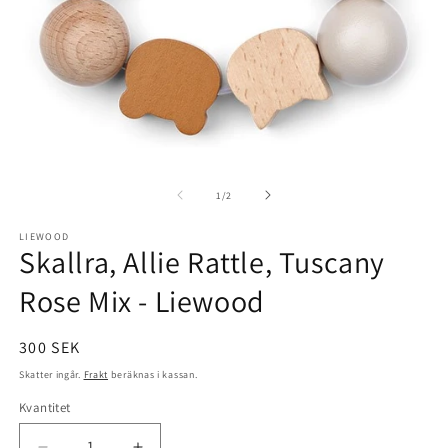
Öppna
Ö
mediet
m
1
2
av
1
/
2
i
i
modalfönster
m
LIEWOOD
Skallra, Allie Rattle, Tuscany
Rose Mix - Liewood
Ordinarie
300 SEK
pris
Skatter ingår.
Frakt
beräknas i kassan.
Kvantitet
Kvantitet