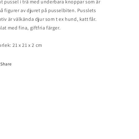
nt pussel i trä med underbara knoppar som är
å figurer av djuret på pusselbiten. Pusslets
tiv är välkända djur som t ex hund, katt får.
lat med fina, giftfria färger.
orlek: 21 x 21 x 2 cm
Share