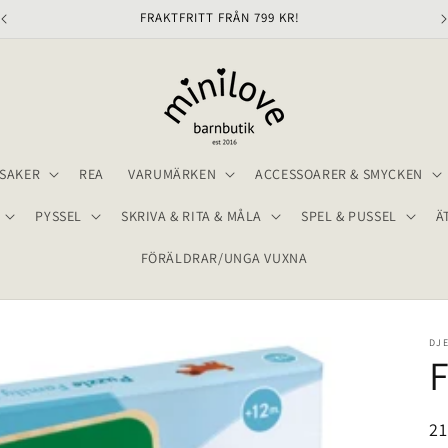
FRAKTFRITT FRÅN 799 KR!
SAKER
REA
VARUMÄRKEN
ACCESSOARER & SMYCKEN
PYSSEL
SKRIVA & RITA & MÅLA
SPEL & PUSSEL
Ä
FÖRÄLDRAR/UNGA VUXNA
DJ
F
Or
2