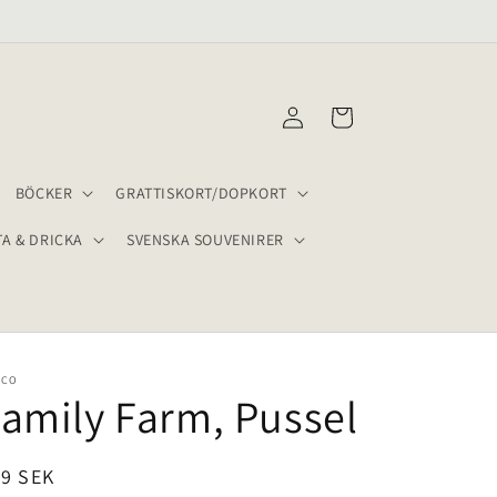
LEVERANS INOM 2-4 VARDAGAR
Logga
Varukorg
in
BÖCKER
GRATTISKORT/DOPKORT
TA & DRICKA
SVENSKA SOUVENIRER
ECO
amily Farm, Pussel
dinarie
19 SEK