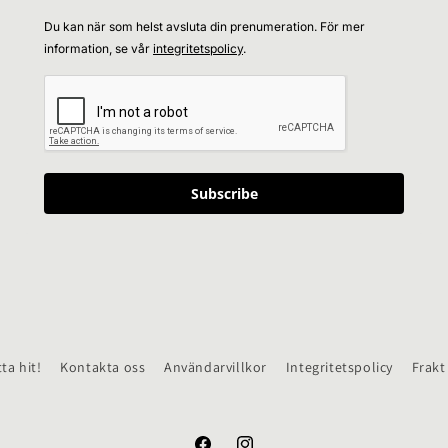
Du kan när som helst avsluta din prenumeration. För mer
information, se vår
integritetspolicy
.
Subscribe
tta hit!
Kontakta oss
Användarvillkor
Integritetspolicy
Frakt