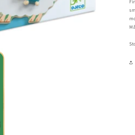
Fi
sm
mo
Må
St