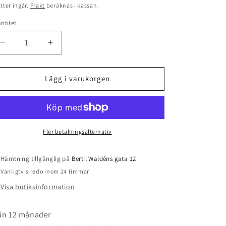
is
tter ingår.
Frakt
beräknas i kassan.
ntitet
antitet
Minska
Öka
kvantitet
kvantitet
för
för
Family
Family
Lägg i varukorgen
Farm,
Farm,
Pussel
Pussel
Fler betalningsalternativ
Hämtning tillgänglig på
Bertil Waldéns gata 12
Vanligtvis redo inom 24 timmar
Visa butiksinformation
ån 12 månader