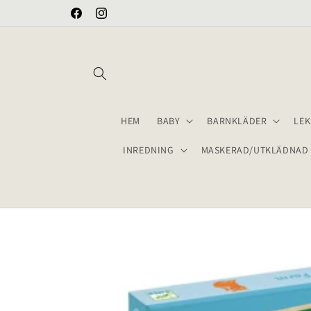
vidare
FRAKT 69 KR
Facebook
Instagram
till
innehåll
HEM
BABY
BARNKLÄDER
LEK
INREDNING
MASKERAD/UTKLÄDNAD
Gå vidare till
produktinformation