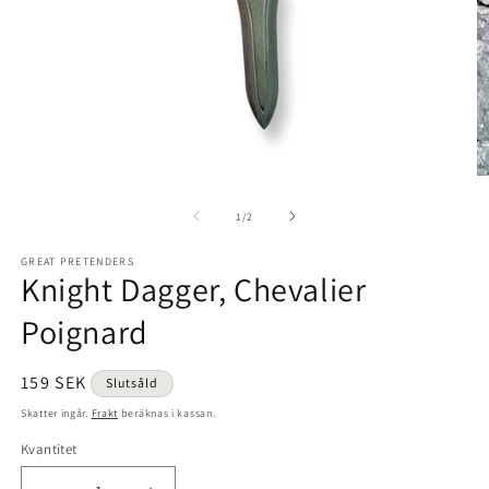
Öppna
Ö
mediet
m
1
2
av
1
/
2
i
i
modalfönster
m
GREAT PRETENDERS
Knight Dagger, Chevalier
Poignard
Ordinarie
159 SEK
Slutsåld
pris
Skatter ingår.
Frakt
beräknas i kassan.
Kvantitet
Kvantitet