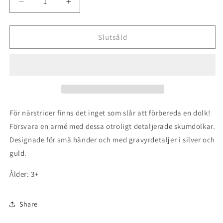
Minska
Öka
kvantitet
kvantitet
för
för
Knight
Knight
Slutsåld
Dagger,
Dagger,
Chevalier
Chevalier
Poignard
Poignard
För närstrider finns det inget som slår att förbereda en dolk!
Försvara en armé med dessa otroligt detaljerade skumdolkar.
Designade för små händer och med gravyrdetaljer i silver och
guld.
Ålder: 3+
Share