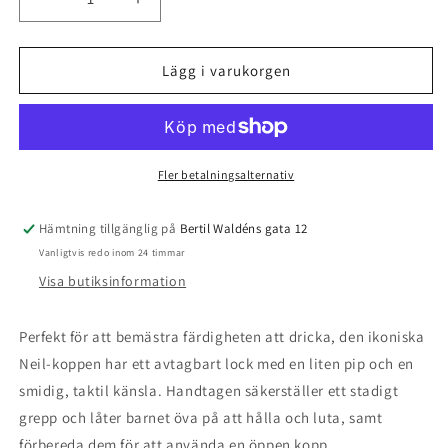
Minska
Öka
kvantitet
kvantitet
för
för
Pipmugg
Pipmugg
Lägg i varukorgen
150
150
ml,
ml,
Silikon,
Silikon,
Neil,
Neil,
Dream/Ecru
Dream/Ecru
Fler betalningsalternativ
-
-
Liewood
Liewood
Hämtning tillgänglig på
Bertil Waldéns gata 12
Vanligtvis redo inom 24 timmar
Visa butiksinformation
Perfekt för att bemästra färdigheten att dricka, den ikoniska
Neil-koppen har ett avtagbart lock med en liten pip och en
smidig, taktil känsla. Handtagen säkerställer ett stadigt
grepp och låter barnet öva på att hålla och luta, samt
förbereda dem för att använda en öppen kopp.