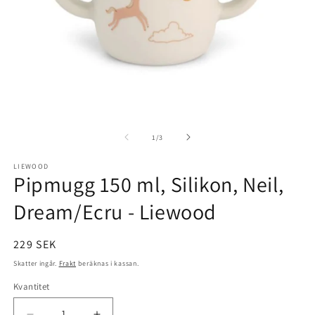
Öppna
Ö
mediet
m
1
2
av
1
/
3
i
i
modalfönster
m
LIEWOOD
Pipmugg 150 ml, Silikon, Neil,
Dream/Ecru - Liewood
Ordinarie
229 SEK
pris
Skatter ingår.
Frakt
beräknas i kassan.
Kvantitet
Kvantitet