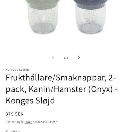
Öppna
Ö
mediet
m
1
2
av
1
/
3
i
i
modalfönster
m
KONGES SLÖJD
Frukthållare/Smaknappar, 2-
pack, Kanin/Hamster (Onyx) -
Konges Sløjd
Ordinarie
379 SEK
pris
Skatter ingår.
Frakt
beräknas i kassan.
Kvantitet