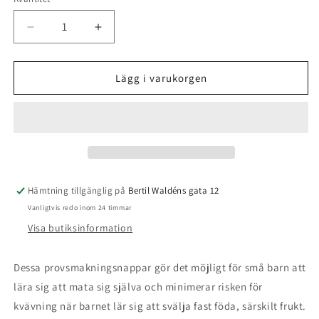
Kvantitet
Minska
Öka
kvantitet
kvantitet
för
för
Frukthållare/Smaknappar,
Frukthållare/Smaknappar,
Lägg i varukorgen
2-
2-
pack,
pack,
Kanin/Hamster
Kanin/Hamster
(Onyx)
(Onyx)
-
-
Konges
Konges
Sløjd
Sløjd
Hämtning tillgänglig på
Bertil Waldéns gata 12
Vanligtvis redo inom 24 timmar
Visa butiksinformation
Dessa provsmakningsnappar gör det möjligt för små barn att
lära sig att mata sig själva och minimerar risken för
kvävning när barnet lär sig att svälja fast föda, särskilt frukt.