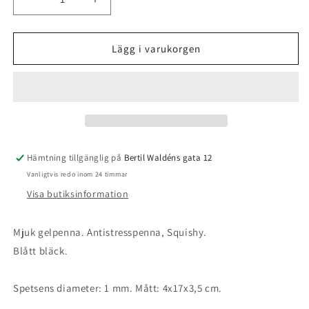
Minska
Öka
kvantitet
kvantitet
för
för
Squishy,
Squishy,
Lägg i varukorgen
Gel
Gel
Pen,
Pen,
Dino,
Dino,
Blå
Blå
-
-
Legami
Legami
Hämtning tillgänglig på
Bertil Waldéns gata 12
Vanligtvis redo inom 24 timmar
Visa butiksinformation
Mjuk gelpenna. Antistresspenna, Squishy.
Blått bläck.
Spetsens diameter: 1 mm. Mått: 4x17x3,5 cm.